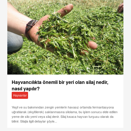
Hayvancılıkta önemli bir yeri olan silaj nedir,
nasıl yapılır?
Hayvanlar
Yeşil ve su bakımından zengin yemlerin havasız ortamda fermantasyona
uğratılarak (ekşitilerek) saklanmasına silolama, bu işlem sonucu elde edilen
yeme de silo yemi veya silaj denir. Silaj kısaca hayvan turşusu olarak da
bilinir. Silajla ilgili detaylar şöyle...