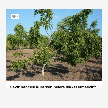
3
Ceviz bahçesi kurarken nelere dikkat etmeliyiz?
Meyve
Ceviz bahçesi kurmak istiyorsak, bu noktalara dikkat etmemiz gerekiyor.
Dr. Mevlüt Şahin, ceviz yetiştiriciliğinde, üreticinin dikkat etmesi gereken