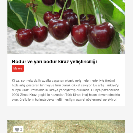
Bodur ve yarı bodur kiraz yetiştiriciliği
Meyve
Kiraz, son yıllarda ihracatta yaşanan olumlu gelişmeler nedeniyle üretimi
hızla artış gösteren bir meyve türü olarak dikkat çekiyor. Bu artış Türkiye'yi
dünya kiraz üretiminde ilk sıraya yerleştirmiş durumda. Dünya pazarlarında
0900-Ziraat Kiraz çeşidi ile kazanılan Türk Kirazı imajı halen devam etmekte
olup, üreticilerin bu imajı devam ettirmesi için gayret göstermesi gerekiyor.
2