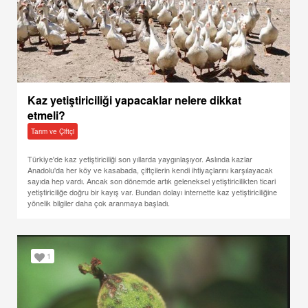
Kaz yetiştiriciliği yapacaklar nelere dikkat
etmeli?
Tarım ve Çiftçi
Türkiye'de kaz yetiştiriciliği son yıllarda yaygınlaşıyor. Aslında kazlar
Anadolu'da her köy ve kasabada, çiftçilerin kendi ihtiyaçlarını karşılayacak
sayıda hep vardı. Ancak son dönemde artık geleneksel yetiştiricilikten ticari
yetiştiriciliğe doğru bir kayış var. Bundan dolayı internette kaz yetiştiriciliğine
yönelik bilgiler daha çok aranmaya başladı.
1