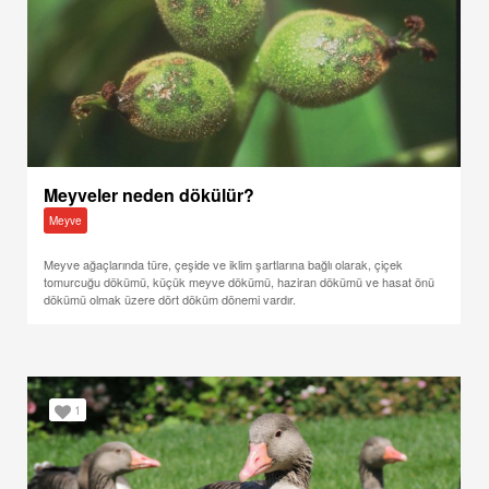
Meyveler neden dökülür?
Meyve
Meyve ağaçlarında türe, çeşide ve iklim şartlarına bağlı olarak, çiçek
tomurcuğu dökümü, küçük meyve dökümü, haziran dökümü ve hasat önü
dökümü olmak üzere dört döküm dönemi vardır.
1